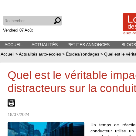
Vendredi 07 Août
ACCUEIL
ACTUALITÉS
PETITES ANNONCES
BLOGS
Accueil
>
Actualités auto-écoles
>
Études/sondages
>
Quel est le vérit
Quel est le véritable impa
distracteurs sur la condui
18/07/2024
Un temps de réacti
conducteur utilise un