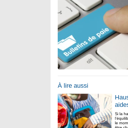
À lire aussi
Haus
aide
Si la 
l’équil
le mome
être ch