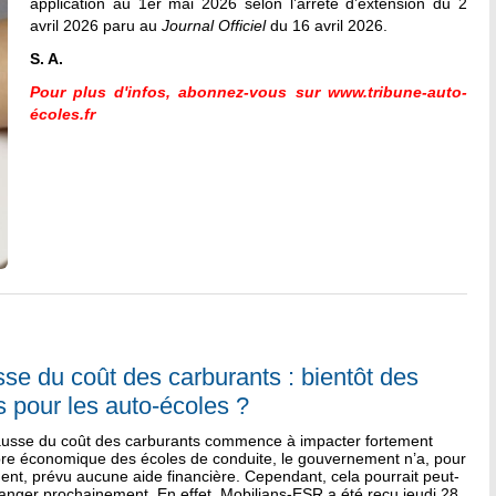
application au 1er mai 2026 selon l’arrêté d’extension du 2
avril 2026 paru au
Journal Officiel
du 16 avril 2026.
S. A.
Pour plus d'infos, abonnez-vous sur
www.tribune-auto-
écoles.fr
se du coût des carburants : bientôt des
s pour les auto-écoles ?
hausse du coût des carburants commence à impacter fortement
ibre économique des écoles de conduite, le gouvernement n’a, pour
nt, prévu aucune aide financière. Cependant, cela pourrait peut-
anger prochainement. En effet, Mobilians-ESR a été reçu jeudi 28