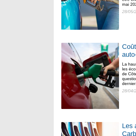
mai 202
28/05/
Coût
auto
La hau
les éco
de Côte
questio
dernier.
28/04/
Les 
Carb