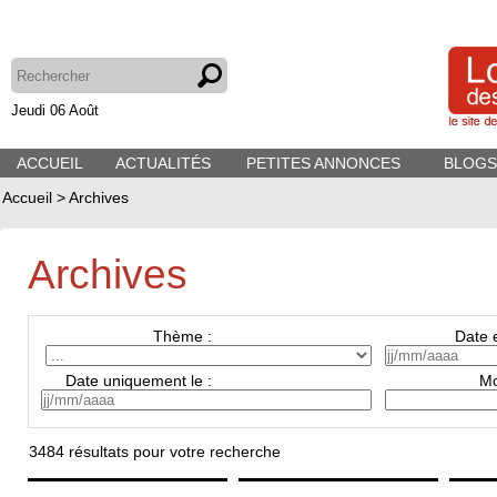
Jeudi 06 Août
ACCUEIL
ACTUALITÉS
PETITES ANNONCES
BLOGS
Accueil
>
Archives
Archives
Thème :
Date e
Date uniquement le :
Mo
3484
résultats pour votre recherche