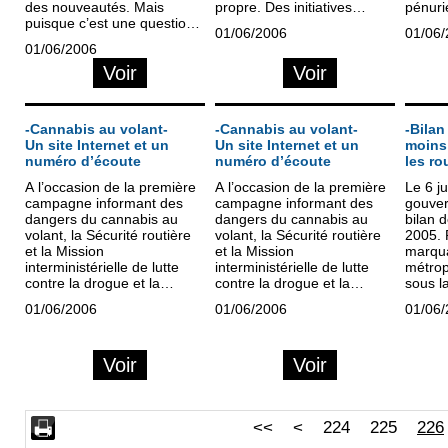
des nouveautés. Mais
propre. Des initiatives
pénuri
puisque c’est une question
intéressantes et des
flagra
01/06/2006
01/06
de...
rencontres sympathiques. A
lors, 
01/06/2006
Saint-Etienne,...
d’une..
Voir
Voir
-Cannabis au volant-
-Cannabis au volant-
-Bilan
Un site Internet et un
Un site Internet et un
moins 
numéro d’écoute
numéro d’écoute
les ro
A l’occasion de la première
A l’occasion de la première
Le 6 ju
campagne informant des
campagne informant des
gouver
dangers du cannabis au
dangers du cannabis au
bilan d
volant, la Sécurité routière
volant, la Sécurité routière
2005. P
et la Mission
et la Mission
marqua
interministérielle de lutte
interministérielle de lutte
métrop
contre la drogue et la
contre la drogue et la
sous l
toxicomanie ont lancé un
toxicomanie ont lancé un
tués. 
01/06/2006
01/06/2006
01/06
site Internet et un numéro
site Internet et un numéro
année 
de téléphone «...
de téléphone «...
nombre
à...
Voir
Voir
<<
<
224
225
226