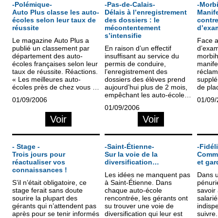
-Polémique-
-Pas-de-Calais-
-Morb
Auto Plus classe les auto-
Délais à l’enregistrement
Manif
écoles selon leur taux de
des dossiers : le
contre
réussite
mécontentement
d’exa
s’intensifie
Le magazine Auto Plus a
Face 
publié un classement par
En raison d’un effectif
d’exam
département des auto-
insuffisant au service du
morbih
écoles françaises selon leur
permis de conduire,
manife
taux de réussite. Réactions.
l’enregistrement des
réclam
« Les meilleures auto-
dossiers des élèves prend
supplémen
écoles près de chez vous –
aujourd’hui plus de 2 mois,
de pla
les taux de réussite les plus
empêchant les auto-écoles
manque
01/09/2006
01/09
élevés ». Tel est le titre de...
du Pas-de-Calais de
Depuis
01/09/2006
travailler… Depuis bien un
constat
Voir
Voir
an et demi,...
- Stage -
-Saint-Étienne-
-Fidél
Trois jours pour
Sur la voie de la
Commen
réactualiser vos
diversification…
et gar
connaissances !
Les idées ne manquent pas
Dans u
S’il n’était obligatoire, ce
à Saint-Étienne. Dans
pénuri
stage ferait sans doute
chaque auto-école
savoir 
sourire la plupart des
rencontrée, les gérants ont
salari
gérants qui n’attendent pas
su trouver une voie de
indisp
après pour se tenir informés
diversification qui leur est
suivre. C’est bien connu, 