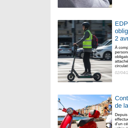
EDPM
obli
2 avr
À comp
personn
obliga
attaché
circula
02/04/
Cont
de l
Depuis 
effectu
d'un cé