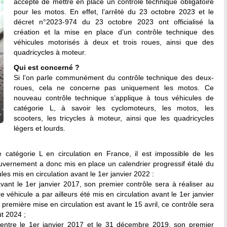
accepté de mettre en place un contrôle technique obligatoire
pour les motos. En effet, l’arrêté du 23 octobre 2023 et le
décret n°2023-974 du 23 octobre 2023 ont officialisé la
création et la mise en place d’un contrôle technique des
véhicules motorisés à deux et trois roues, ainsi que des
quadricycles à moteur.
Qui est concerné ?
Si l’on parle communément du contrôle technique des deux-
roues, cela ne concerne pas uniquement les motos. Ce
nouveau contrôle technique s’applique à tous véhicules de
catégorie L, à savoir les cyclomoteurs, les motos, les
scooters, les tricycles à moteur, ainsi que les quadricycles
légers et lourds.
atégorie L en circulation en France, il est impossible de les
vernement a donc mis en place un calendrier progressif étalé du
les mis en circulation avant le 1er janvier 2022 :
avant le 1er janvier 2017, son premier contrôle sera à réaliser au
 véhicule a par ailleurs été mis en circulation avant le 1er janvier
première mise en circulation est avant le 15 avril, ce contrôle sera
ût 2024 ;
é entre le 1er janvier 2017 et le 31 décembre 2019, son premier