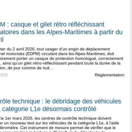
 : casque et gilet rétro réfléchissant
gatoires dans les Alpes-Maritimes à partir du
il
ter du 2 avril 2026, tout usager d’un engin de déplacement
el motorisés (EDPM) circulant dans les Alpes-Maritimes, doit
toirement porter un casque de protection homologué, correctement
, ainsi qu’un gilet rétro-réfléchissant pendant toute la durée de la
tion, de jour comme de nuit....
2026
Réglementation
rôle technique : le débridage des véhicules
a catégorie L1e désormais contrôlé
le 1er mars 2026, les centres de contrôle technique doivent
er un nouveau test sur les véhicules de la catégorie L1e, à l'aide
léromètre. Cet instrument de mesure permet de vérifier que le