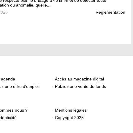
e respecte bien le bridage à 45 km/h et de détecter toute
ation ou anomalie, quelle...
2026
Réglementation
e agenda
Accès au magazine digital
ez une offre d'emploi
Publiez une vente de fonds
sommes nous ?
Mentions légales
dentialité
Copyright 2025