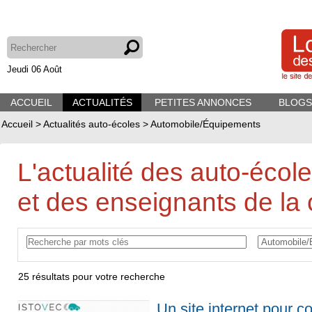
Jeudi 06 Août
ACCUEIL
ACTUALITÉS
PETITES ANNONCES
BLOGS
Accueil
>
Actualités auto-écoles
>
Automobile/Équipements
L'actualité des auto-écol
et des enseignants de la 
25
résultats pour votre recherche
Un site internet pour co